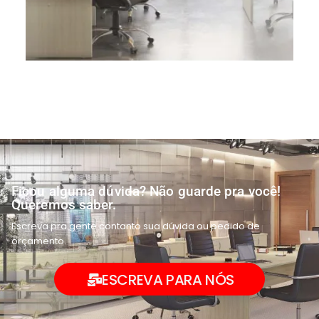
Ficou alguma dúvida? Não guarde pra você!
Queremos saber.
Escreva pra gente contanto sua dúvida ou pedido de
orçamento.
ESCREVA PARA NÓS