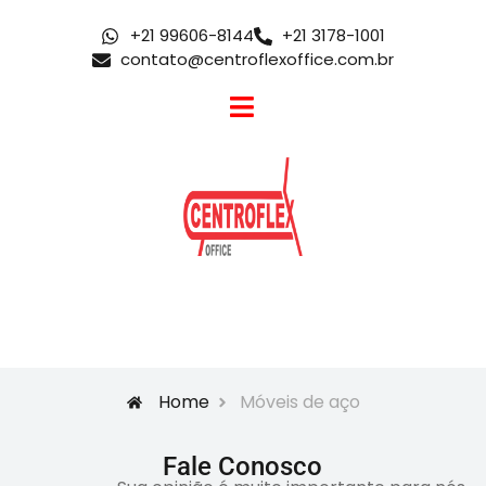
+21 99606-8144
+21 3178-1001
contato@centroflexoffice.com.br
MOVEIS DE
ESCRITORIO
Home
Móveis de aço
Fale Conosco